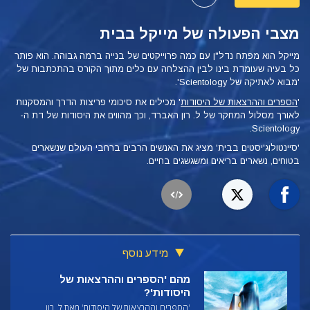
מצבי הפעולה של מייקל בבית
מייקל הוא מפתח נדל"ן עם כמה פרוייקטים של בנייה ברמה גבוהה. הוא פותר
כל בעיה שעומדת בינו לבין ההצלחה עם כלים
מתוך הקורס בהתכתבות של
'מבוא לאתיקה של Scientology'.
'
הספרים וההרצאות של היסודות
' מכילים את סיכומי פריצות הדרך והמסקנות
לאורך מסלול המחקר של ל. רון האברד, וכך מהווים את היסודות של דת ה-
Scientology.
'סיינטולוג'יסטים בבית' מציג את האנשים הרבים ברחבי העולם שנשארים
בטוחים, נשארים בריאים ומשגשגים בחיים.
מידע נוסף
מהם 'הספרים וההרצאות של
היסודות'?
'הספרים וההרצאות של היסודות' מאת ל. רון