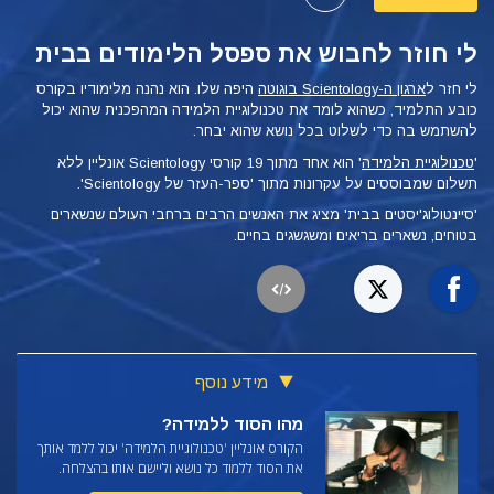
לי חוזר לחבוש את ספסל הלימודים בבית
לי חזר ל
ארגון ה-Scientology בוגוטה
היפה שלו. הוא נהנה מלימודיו
בקורס
כובע התלמיד, כשהוא לומד את טכנולוגיית הלמידה המהפכנית שהוא יכול
להשתמש בה כדי לשלוט בכל נושא שהוא יבחר.
'
טכנולוגיית הלמידה
'
הוא אחד מתוך 19 קורסי Scientology אונליין ללא
תשלום שמבוססים על עקרונות מתוך 'ספר-העזר של Scientology'.
'סיינטולוג'יסטים בבית' מציג את האנשים הרבים ברחבי העולם שנשארים
בטוחים, נשארים בריאים ומשגשגים בחיים.
מידע נוסף
מהו הסוד ללמידה?
הקורס אונליין 'טכנולוגיית הלמידה' יכול ללמד אותך
את הסוד ללמוד כל נושא וליישם אותו בהצלחה.