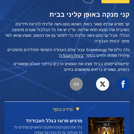
קני מנקה באופן קליני בבית
קני מוודא שביתו נשאר בטוח, כשהוא נוקט גישה קלינית להריגת חיידקים.
כשהבית שלו נמצא תחת שליטה, עדיין יש את כל הבלבול שנגרם מהמצב
הכללי. אבל קני נוקט גישה קלינית כדי לפתור גם את הכאוס, משהו שהוא למד
מתוך 'בעיות העבודה'.
גלה כלים של Scientology עבור עולם העבודה היומיומי ותהליכים מהפכניים
שיחזירו שמחה לחיים בספר '
בעיות העבודה
'.
'סיינטולוג'יסטים בבית' מציג את האנשים הרבים ברחבי העולם שנשארים
בטוחים, נשארים בריאים ומשגשגים בחיים.
מידע נוסף
מרגיש מרוגז בגלל העבודה?
גלה את העקרונות והחוקים הראשיים שחלים על
כל פעילות, על כל בעיה של עבודה.