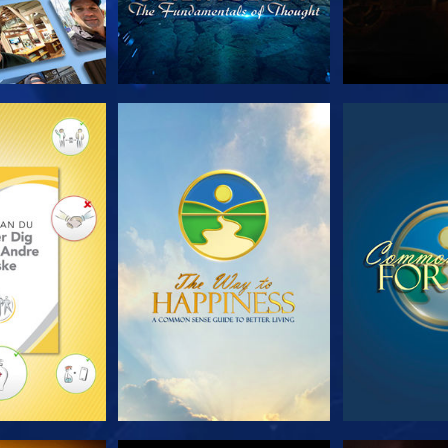
 SERIEN
SE
S