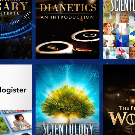
 SERIEN
SE
UDFORSK