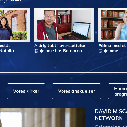
bedste
Aldrig tabt i oversættelse
Pálma med et
Natalia
@hjemme hos Bernardo
@hjemme
Huma
Vores Kirker
Vores anskuelser
prog
DAVID MISC
NETWORK