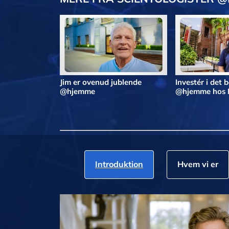
Jim er ovenud jublende
Investér i det 
@hjemme
@hjemme hos 
Introduktion
Hvem vi er