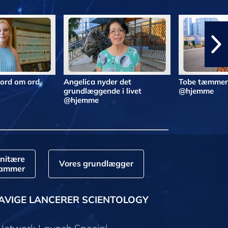
 ord om ord
Angelica nyder det
Tobe tæmmer 
grundlæggende i livet
@hjemme
@hjemme
nitære
Vores grundlægger
rammer
AVIGE LANCERER SCIENTOLOGY