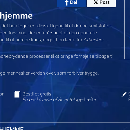
Del
Post
 @hjemme
idet han tager en klinisk tilgang til at dræbe smitstoffer.
den forvirring, der er forårsaget af den generelle
ng til at udrede kaos, noget han lærte fra
Arbejdets
nebrydende processer til at bringe fornøjelse tilbage til
e mennesker verden over, som forbliver trygge,
ion
Bestil et gratis
En beskrivelse af Scientology
-hæfte
@HJEMME