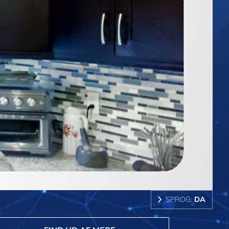
SPROG:
DA