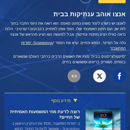
אנצו אוהב ענתיקות בבית
לאנצו יש כישרון ליצור משהו כמעט מאפס. הוא רואה את היופי החבוי בתוך
לוח ישן, ועם החזון האומנותי שלו, הופך אותו למחזיק בקבוקים דקורטיבי. הלוח
נראה כאילו הגיע מחנות עתיקות, אבל למעשה הוא הגיע מהראש של אנצו!
גלה על המיינד, הנפש והחיים. קרא את הספר '
Scientology: יסודות
המחשבה
'.
'סיינטולוג'יסטים בבית' מציג את האנשים הרבים ברחבי העולם שנשארים
בטוחים, נשארים בריאים ומשגשגים בחיים.
מידע נוסף
רוצה לדעת מהי המשמעות האמיתית
של החיים?
ב-'יסודות המחשבה', תלמד את העיקרון הראשון ב-
Scientology – שאפשר לדעת על המיינד, הנפש