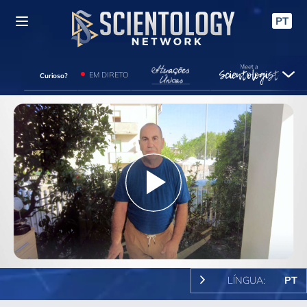
PT
EM DIRETO
Curioso?
Play
Video
LÍNGUA:
PT