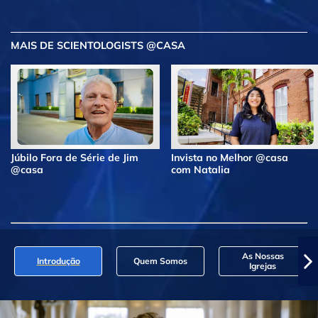
MAIS DE SCIENTOLOGISTS @CASA
Júbilo Fora de Série de Jim
Invista no Melhor @casa
@casa
com Natalia
As Nossas
Introdução
Quem Somos
Igrejas