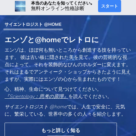
本当のあなたを知ってください｡
スタート
無料オンライン性格診断
サイエントロジスト @HOME
エンゾと@homeでレトロに
エンゾは、ほぼ何も無いところから創造する技を持ってい
ます。 彼は古い板に隠された美を見て、彼の芸術的な視
点によって、それを装飾的なびんのホルダーに変えます。
それはまるでアンティーク・ショップからきたように見え
ますが、実際にはエンゾの心から生まれたものです！
心、精神、生命について見つけてください。
『Scientology：思考の原理』
を読んでください。
サイエントロジスト @home
では、人生で安全に、元気
に、繁栄している、世界中の多くの人々を紹介します。
もっと詳しく知る