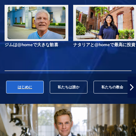
ジムは@homeで大きな歓喜
ナタリアと@homeで最高に投資
はじめに
私たちは誰か
私たちの教会