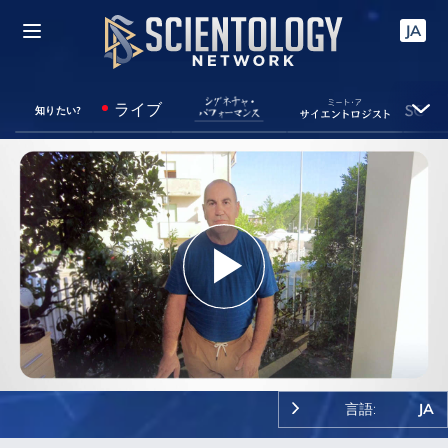
JA
ライブ
知りたい?
Play
Video
言語:
JA