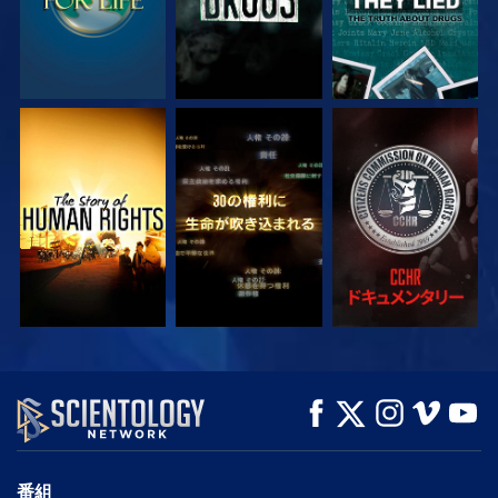
観る
観る
観る
観る
観る
シリーズを探求
番組