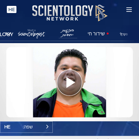
HE
שידור חי
סקרן?
Play
Video
שפה:
HE