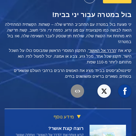
בול במטרה עבור יני בבית!
יני פוגעת בול במטרה עם התחביב החדש שלה – קשתות. הקשתית המתחילה
הזאת לבושה כמו מקצוענית עם מגן זרוע, כפפת ירי, והכי חשוב, קשת חדישה.
היא מותחת את הקשת שלה, שולחת חץ שנוסק לעבר השאיפה שלה, ואז בול
במטרה!
קרא את '
הדרך אל האושר
', התקנון המוסרי הראשון שמבוסס כולו על השכל
הישר, תקנון שכל אחד, מכל גזע, צבע או אמונה, יכול לפעול לפיו.
הוא
מתורגם ליותר מ-110 שפות.
'סיינטולוג'יסטים בבית' מציג את האנשים הרבים ברחבי העולם שנשארים
בטוחים, נשארים בריאים ומשגשגים בחיים.
מידע נוסף
רוצה קצת אושר?
קרא ושתף את
'הדרך אל האושר'. שמחה ואושר