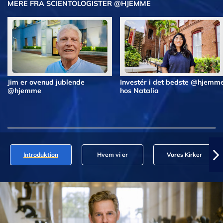
MERE FRA SCIENTOLOGISTER @HJEMME
Jim er ovenud jublende
Investér i det bedste @hjemm
@hjemme
hos Natalia
Introduktion
Hvem vi er
Vores Kirker