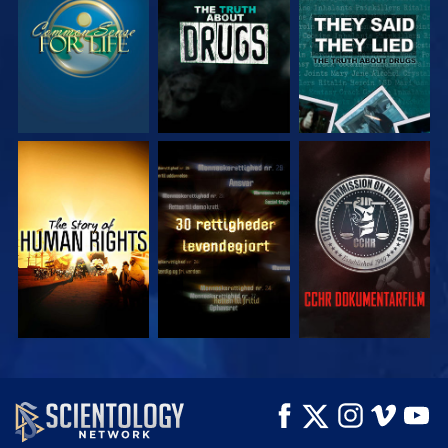
SE
SE
SE
SE
SE
SE
SE
SE
UDFORSK SERIEN