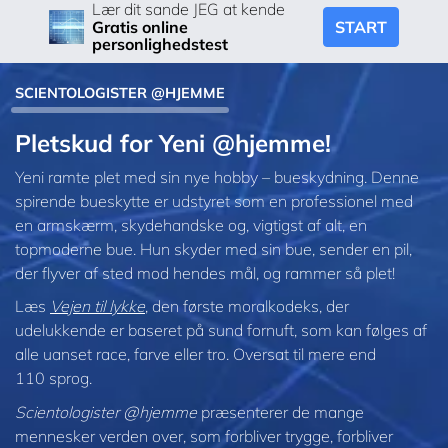
Lær dit sande JEG at kende
START
Gratis online
personlighedstest
SCIENTOLOGISTER @HJEMME
Pletskud for Yeni @hjemme!
Yeni ramte plet med sin nye hobby – bueskydning. Denne
spirende bueskytte er udstyret som en professionel med
en armskærm, skydehandske og, vigtigst af alt, en
topmoderne bue. Hun skyder med sin bue, sender en pil,
der flyver af sted mod hendes mål, og rammer så plet!
Læs
Vejen til lykke
, den første moralkodeks, der
udelukkende er baseret på sund fornuft, som kan følges af
alle uanset race, farve eller tro. Oversat til mere end
110 sprog.
Scientologister @hjemme
præsenterer de mange
mennesker verden over, som forbliver trygge, forbliver