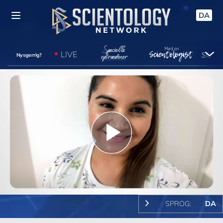
DA
LIVE
Nysgerrig?
Play
Video
SPROG:
DA