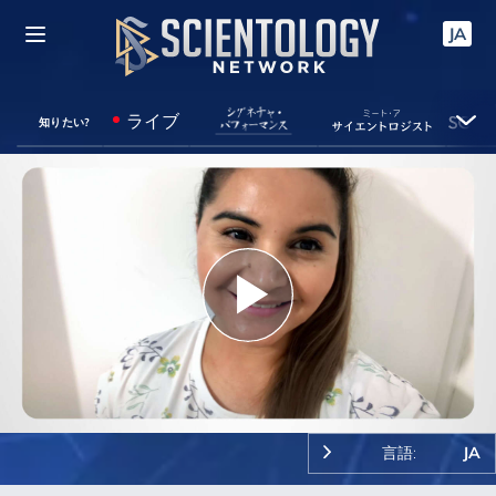
JA
ライブ
知りたい?
Play
Video
言語:
JA