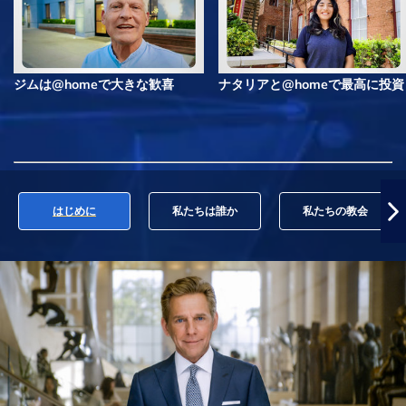
ジムは@homeで大きな歓喜
ナタリアと@homeで最高に投資
はじめに
私たちは誰か
私たちの教会