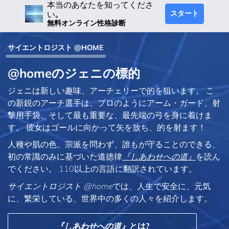
本当のあなたを知ってくださ
スタート
い｡
無料オンライン性格診断
サイエントロジスト @HOME
@homeのジェニの標的
ジェニは新しい趣味、アーチェリーで的を狙います。 こ
の新鋭のアーチ選手は、プロのようにアーム・ガード、射
撃用手袋、そして最も重要な、最先端の弓を身に着けま
す。 彼女はゴールに向かって矢を放ち、的を射ます！
人種や肌の色、宗派を問わず、誰もが守ることのできる、
初の常識のみに基づいた道徳律
『しあわせへの道』
を読ん
でください。 110以上の言語に翻訳されています。
サイエントロジスト @home
では、人生で安全に、元気
に、繁栄している、世界中の多くの人々を紹介します。
『しあわせへの道』
とは?