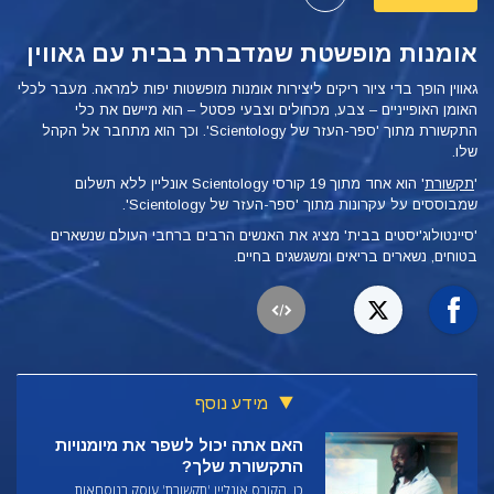
אומנות מופשטת שמדברת בבית עם גאווין
גאווין הופך בדי ציור ריקים ליצירות אומנות מופשטות יפות למראה. מעבר לכלי
האומן האופייניים – צבע, מכחולים וצבעי פסטל – הוא מיישם את כלי
התקשורת מתוך 'ספר-העזר של Scientology'.
וכך הוא מתחבר אל הקהל
שלו.
'
תקשורת
'
הוא אחד מתוך 19 קורסי Scientology אונליין ללא תשלום
שמבוססים על עקרונות מתוך 'ספר-העזר של Scientology'.
'סיינטולוג'יסטים בבית' מציג את האנשים הרבים ברחבי העולם שנשארים
בטוחים, נשארים בריאים ומשגשגים בחיים.
מידע נוסף
האם אתה יכול לשפר את מיומנויות
התקשורת שלך?
כן, הקורס אונליין 'תקשורת' עוסק בנוסחאות