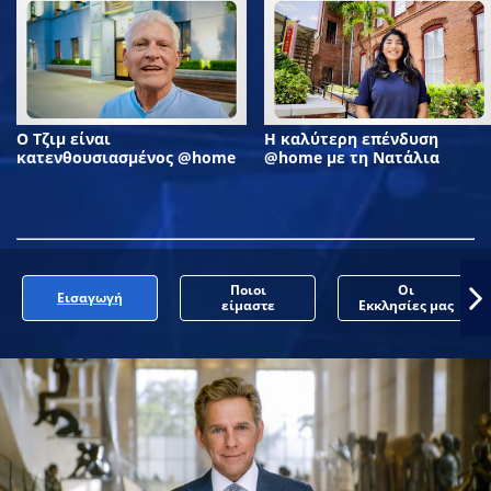
Ο Τζιμ είναι
Η καλύτερη επένδυση
κατενθουσιασμένος @home
@home με τη Νατάλια
Ποιοι
Οι
Εισαγωγή
είμαστε
Εκκλησίες μας