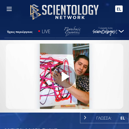
EL
LIVE
Έχεις περιέργεια;
Play
Video
ΓΛΩΣΣΑ:
EL