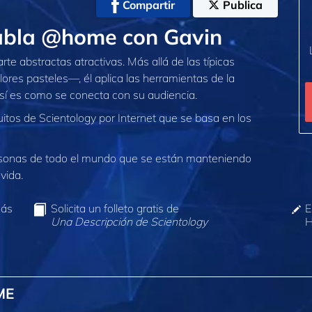
Compartir
Publica
abla @home con Gavin
te abstractas atractivas. Más allá de las típicas
lores pasteles—, él aplica las herramientas de la
así es como se conecta con su audiencia.
itos de Scientology por Internet que se basa en los
sonas de todo el mundo que se están manteniendo
vida.
más
Solicita un folleto gratis de
E
Una Descripción de Scientology
H
ME