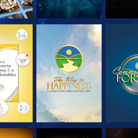
AS SERIES
VE
V