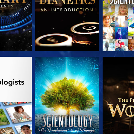
AS SERIES
VE
EXPLORA L