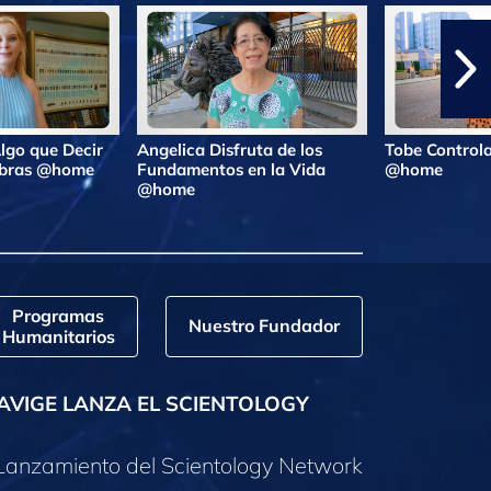
lgo que Decir
Angelica Disfruta de los
Tobe Controla
labras @home
Fundamentos en la Vida
@home
@home
Programas
Nuestro Fundador
Humanitarios
AVIGE LANZA EL SCIENTOLOGY
Lanzamiento del Scientology Network