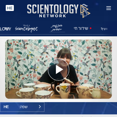
HE
שידור חי
סקרן?
Play
Video
שפה:
HE