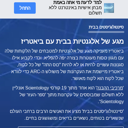
למד לדעת מי אתה באמת
התחל
מבחן אישיות באינטרנט ללא
תשלום
סיינטולוג'יסטים בבית
מגע של אלגנטיות בבית עם ביאטריז
ביאטריז מעניקה מגע של אלגנטיות למטבחים של הלקוחות שלה
עם מגוון כוסות מעוטרות בצורה יפה להפליא. וכדי לקבוע אילו
סגנונות עשויים להיות או לא להיות "כוס התה" של כל לקוח,
ביאטריז מיישמת את העקרונות של משולש ה-ARC כדי לוודא
שכל לקוח הוא לקוח מאושר.
'
מרכיבי ההבנה
'
הוא אחד מתוך 19 קורסי Scientology אונליין
ללא תשלום שמבוססים על עקרונות מתוך 'ספר-העזר של
Scientology'.
'סיינטולוג'יסטים בבית' מציג את האנשים הרבים ברחבי העולם
שנשארים בטוחים, נשארים בריאים ומשגשגים בחיים.