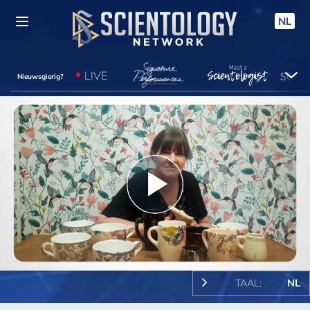
NL
LIVE
Nieuwsgierig?
Play
Video
TAAL:
NL