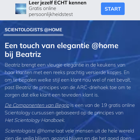
Leer jezelf ECHT kennen
Gratis online
START
persoonlijkheidstest
SCIENTOLOGISTS @HOME
Een touch van elegantie @home
bij Beatriz
Beatriz brengt een vleugje elegantie in de keukens van
haar klanten met een reeks prachtig versierde kopjes. En
om te bepalen welke stijl een klant nou wel of niet bevalt,
past Beatriz de principes van de ARC‑driehoek toe om te
zorgen dat elke klant een tevreden klant is.
De Componenten van Begrip
is een van de 19 gratis online
Scientology cursussen gebaseerd op de principes van
Het Scientology Handboek
.
Scientologists @home
laat vele mensen uit de hele wereld
zien die veilig blijven, gezond blijven en die het goed doen