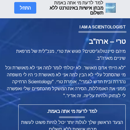
למד לדעת מי אתה באמת
התחל
מבחן אישיות באינטרנט ללא
תשלום
I AM A SCIENTOLOGIST
טרי – ארה"ב
מיהם סיינטולוג'יסטים? פגוש את טרי, מנכ"לית של מרפאת
שיניים מארה"ב.
"לא הייתי אדם מאושר. לא יכולתי לומר למה אני לא מאושרת וכל
מי שהסתכל עליי לא הבין למה אני לא מאושרת כי היו לי משפחה
נהדרת ובית חדש לגמרי", אומרת טרי. "Scientology הרחיקה
ממני את האומללות, הסירה את המשקל מהכתפיים שלי ואפשרה
לי לצחוק ולהיות עליזה. זה אדיר."
למד לדעת מי אתה באמת.
הצעד הראשון שלך לגלות יותר יכול להיות פשוט לעשות
מבחן אישיות ללא תשלום.