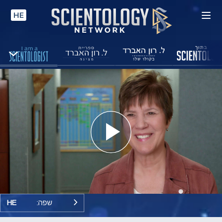
HE
Play
Video
שפה:
HE