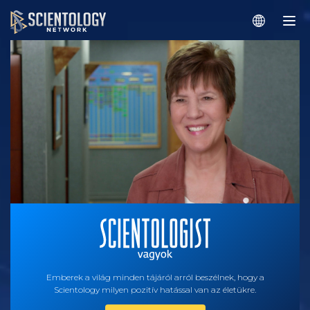
Emberek a világ minden tájáról arról beszélnek, hogy a
Scientology milyen pozitív hatással van az életükre.