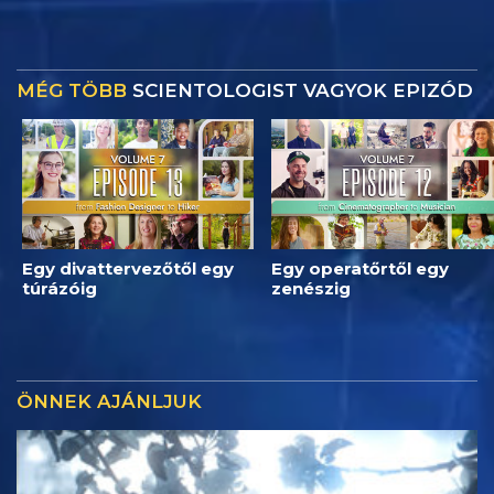
MÉG TÖBB
SCIENTOLOGIST VAGYOK EPIZÓD
Egy divattervezőtől egy
Egy operatőrtől egy
túrázóig
zenészig
ÖNNEK AJÁNLJUK