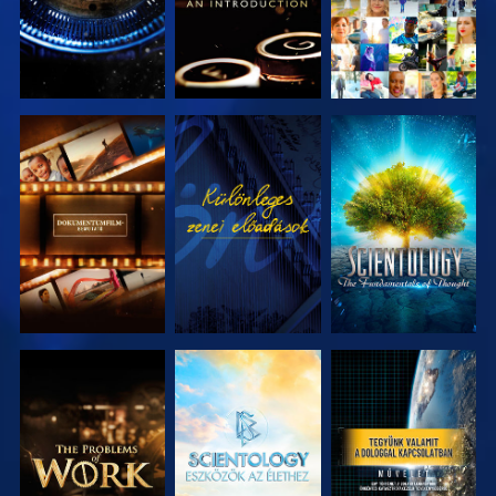
A SOROZAT
MŰSORNÉZÉS
A SOROZAT
RÉSZEI
RÉSZEI
A SOROZAT
A SOROZAT
MŰSORNÉZÉS
RÉSZEI
RÉSZEI