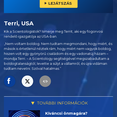
LEJÁTSZÁS
Terri, USA
Kik a Scientologistok? Ismerje meg Territ, aki egy fogorvosi
rendelő igazgatója az USA-ban.
„Nem voltam boldog. Nem tudtam megmondani, hogy miért, és
mások is értetlenül néztek rám, hogy miért nem vagyok boldog,
hiszen volt egy gyönyörű családom és egy vadonatúj házam –
mondja Terri. – A Scientology segítségével megszabadultam a
boldogtalanságtól, levette a súlyt a vállamról, és újra vidáman
tudtam nevetni. Szóval hatalmas.”
TOVÁBBI INFORMÁCIÓK
Kíváncsi önmagára?