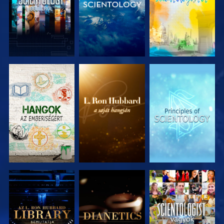
A SOROZAT
A SOROZAT
A SOROZAT
RÉSZEI
RÉSZEI
RÉSZEI
A SOROZAT
A SOROZAT
MŰSORNÉZÉS
RÉSZEI
RÉSZEI