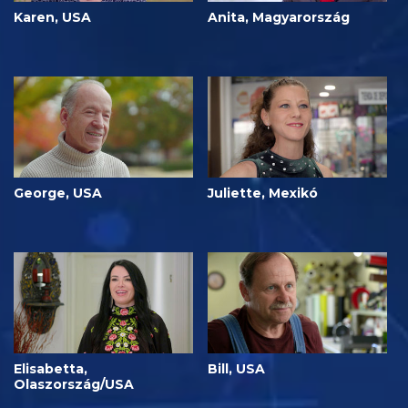
Karen, USA
Anita, Magyarország
George, USA
Juliette, Mexikó
Elisabetta,
Bill, USA
Olaszország/USA