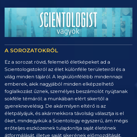
A SOROZATOKRÓL
Ez a sorozat rövid, felemelő életképeket ad a
Scientologistokról az élet különféle területeiről és a
világ minden tájáról. A legkülönfélébb mindennapi
emberek, akik nagyjából minden elképzelhető
foglalkozást űznek, személyes beszámolót nyújtanak
sokféle témáról; a munkában elért sikertől a
gyereknevelésig. De akármilyen eltérő is az
életpályájuk, és akármekkora távolság választja is el
őket, mindegyikük a Scientology egyszerű, ám mégis
erőteljes eszközeinek tulajdonítja saját életének
átformálását, illetve saját sikerének előmozdítását.