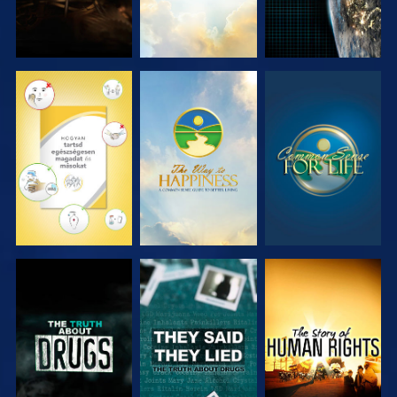
MŰSORNÉZÉS
MŰSORNÉZÉS
MŰSORNÉZÉS
MŰSORNÉZÉS
MŰSORNÉZÉS
MŰSORNÉZÉS