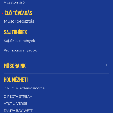
A csatornáról
ÉLŐ TÉVÉADÁS
Műsorbeosztás
SAJTÓHÍREK
Sajtóközlemények
Promóciós anyagok
MŰSORAINK
HOL NÉZHETI
DIRECTV 320‑as csatorna
DIRECTV STREAM
AT&T U-VERSE
TAMPA BAY WFTT