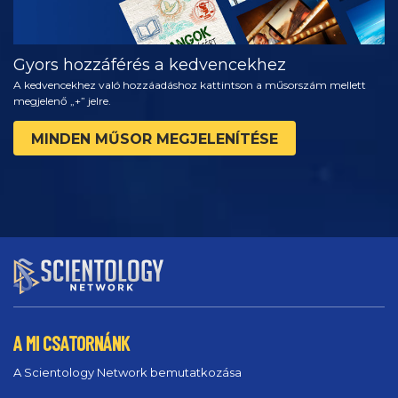
Gyors hozzáférés a kedvencekhez
A kedvencekhez való hozzáadáshoz kattintson a műsorszám mellett
megjelenő „+” jelre.
MINDEN MŰSOR MEGJELENÍTÉSE
A MI CSATORNÁNK
A Scientology Network bemutatkozása