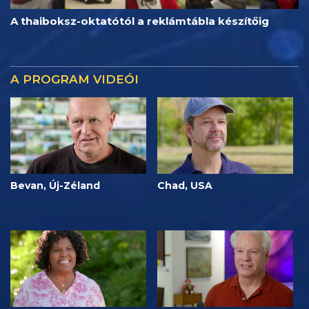
A thaiboksz-oktatótól a reklámtábla készítőig
A PROGRAM VIDEÓI
Bevan, Új-Zéland
Chad, USA