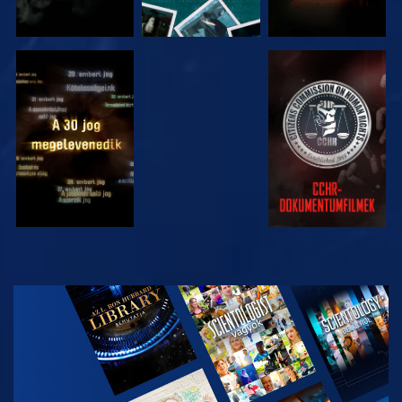
MŰSORNÉZÉS
MŰSORNÉZÉS
MŰSORNÉZÉS
MŰSORNÉZÉS
A SOROZAT
RÉSZEI