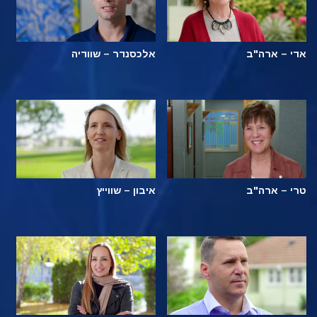
אדי – ארה"ב
אלכסנדר – שוודיה
טרי – ארה"ב
איבון – שווייץ