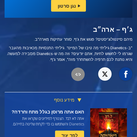
נגן סרטון
ג׳ף – ארה״ב
מיהם סיינטולוג'יסטים? פגוש את ג'ף, סוחר עתיקות מארה"ב.
"ב-Dianetics
גיליתי מה טיבו של המיינד. גיליתי התנסויות מכאיבות מהעבר
שגרמו לי לחשוש לחיות, אתם יודעים? וזה מה
ש-Dianetics מסבירה למעשה.
והיא נותנת לכם תרפיה להשתחרר מזה", אומר ג'ף.
מידע נוסף
האם אתה מרוסן בגלל מתח וחרדה?
אתה לא לבד. הצטרף למיליונים שקראו את
Dianetics והשתמשו בו כדי לקחת שליטה בחייהם.
למד עוד