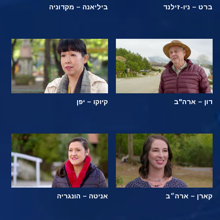
ברט – ניו-זילנד
ביליאנה – מקדוניה
דון – ארה"ב
קיוקו – יפן
קארן – ארה״ב
אניטה – הונגריה