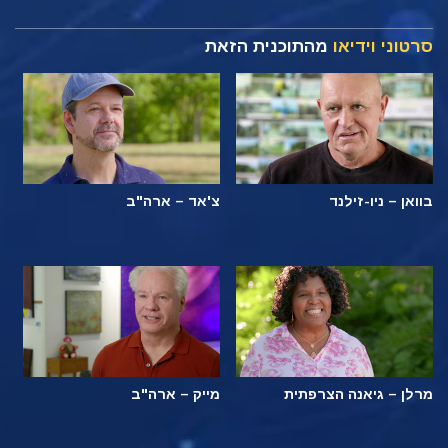
סרטוני וידיאו
מהתוכנית הזאת
בוואן – ניו-זילנד
צ'אד – ארה"ב
מרלן – גיאנה הצרפתית
מייק – ארה"ב