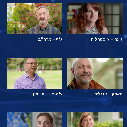
ג'ינה – אוסטרליה
ג׳ף – ארה״ב
מארק – אנגליה
צ'ה-מין – טייוואן