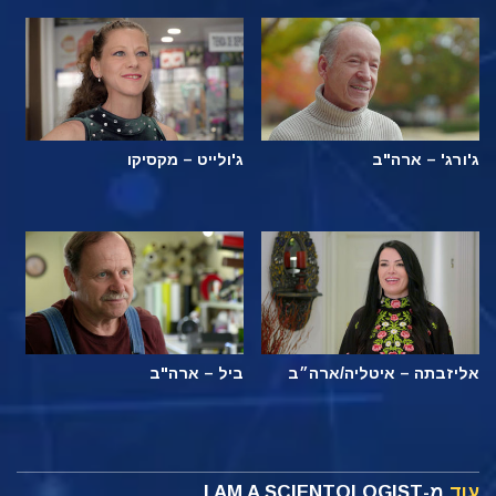
ג'ורג' – ארה"ב
ג'ולייט – מקסיקו
אליזבתה – איטליה/ארה״ב
ביל – ארה"ב
עוד
מ-I AM A SCIENTOLOGIST