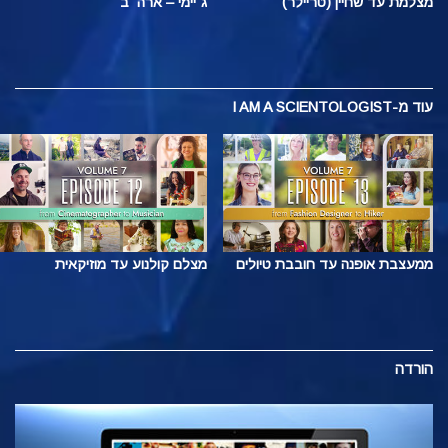
מצלמת עד שחיין (טריילר)
ג׳יימי – ארה״ב
עוד
מ-I AM A SCIENTOLOGIST
ממעצבת אופנה עד חובבת טיולים
מצלם קולנוע עד מוזיקאית
הורדה