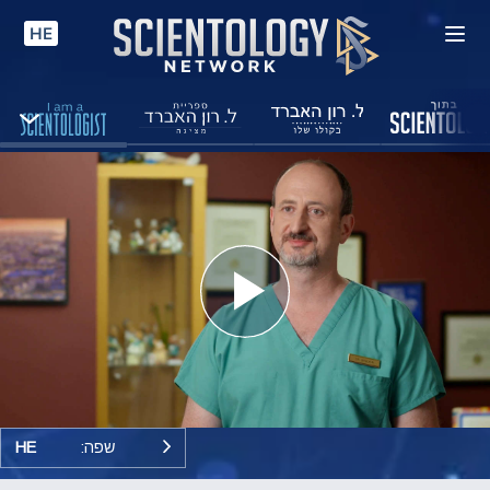
HE
Play
Video
שפה:
HE