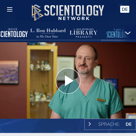
DE
Play
Video
SPRACHE:
DE