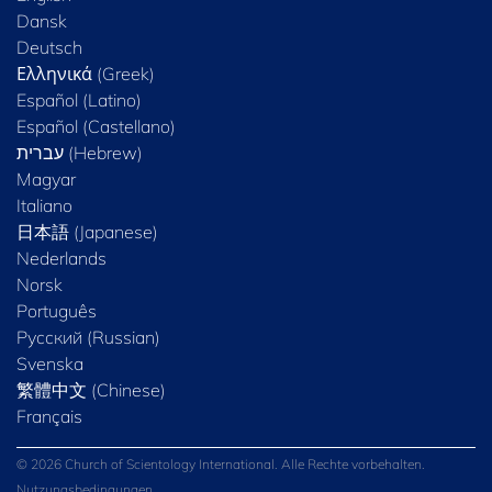
Dansk
Deutsch
Ελληνικά (Greek)
Español (Latino)
Español (Castellano)
Magyar
Italiano
日本語 (Japanese)
Nederlands
Norsk
Português
Русский (Russian)
Svenska
繁體中文 (Chinese)
Français
© 2026 Church of Scientology International. Alle Rechte vorbehalten.
Nutzungsbedingungen