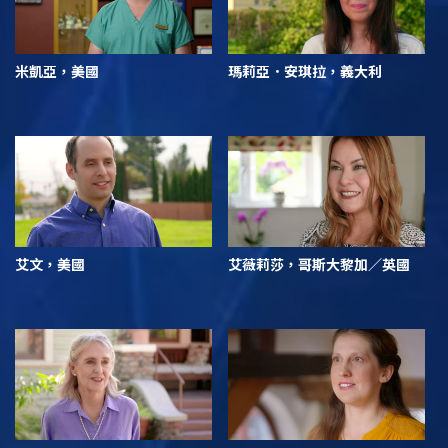
米凱亞，美國
瑪莉亞．安琪拉，義大利
艾文，美國
艾薇莉莎，哥斯大黎加／英國