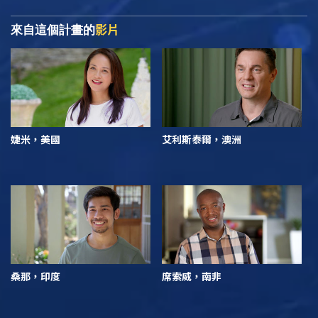
影片
來自這個計畫的
婕米，美國
艾利斯泰爾，澳洲
桑那，印度
席索威，南非