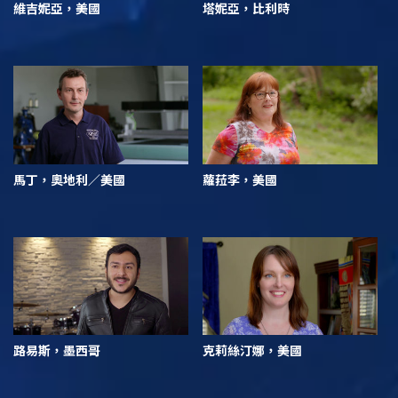
維吉妮亞，美國
塔妮亞，比利時
馬丁，奧地利／美國
蘿菈李，美國
路易斯，墨西哥
克莉絲汀娜，美國