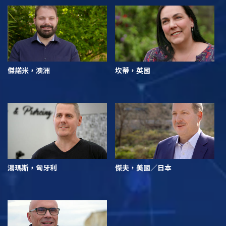
傑諾米，澳洲
坎蒂，英國
湯瑪斯，匈牙利
傑夫，美國／日本