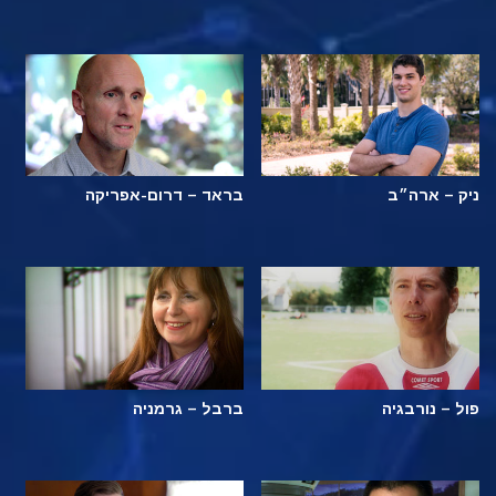
ניק – ארה״ב
בראד – דרום-אפריקה
פול – נורבגיה
ברבל – גרמניה