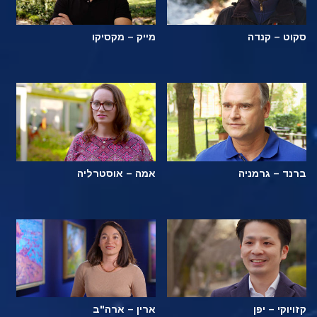
סקוט – קנדה
מייק – מקסיקו
ברנד – גרמניה
אמה – אוסטרליה
קזויוקי – יפן
ארין – ארה"ב