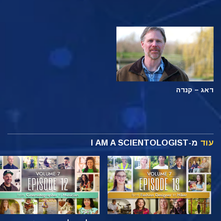
דאג – קנדה
עוד
מ-I AM A SCIENTOLOGIST