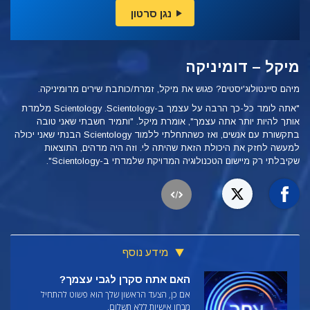
נגן סרטון
מיקל – דומיניקה
מיהם סיינטולוג'יסטים? פגוש את מיקל, זמרת/כותבת שירים מדומיניקה.
"אתה לומד כל-כך הרבה על עצמך ב-Scientology.‏ Scientology מלמדת
אותך להיות יותר אתה עצמך", אומרת מיקל. "ותמיד חשבתי שאני טובה
בתקשורת עם אנשים, ואז כשהתחלתי ללמוד Scientology הבנתי שאני יכולה
למעשה לחזק את היכולת הזאת שהיתה לי. וזה היה מדהים, התוצאות
שקיבלתי רק מיישום הטכנולוגיה המדויקת שלמדתי ב-Scientology".
מידע נוסף
האם אתה סקרן לגבי עצמך?
אם כן, הצעד הראשון שלך הוא פשוט להתחיל
מבחן אישיות ללא תשלום.