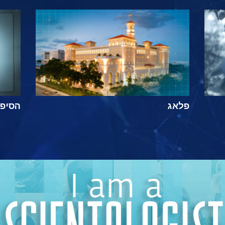
פלאג
הסיפור ה