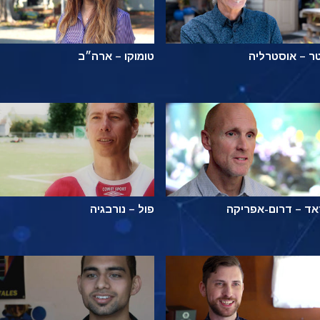
ר – אוסטרליה
טומוקו – ארה״ב
ד – דרום-אפריקה
פול – נורבגיה