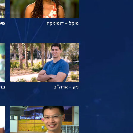
מיקל – דומיניקה
פיט
ניק – ארה״ב
ברא