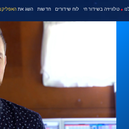
נו
טלוויזיה בשידור חי
לוח שידורים
חדשות
השג את
האפליקצ