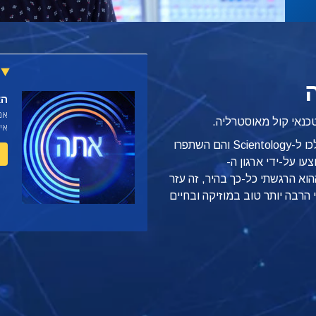
הא
אם
טכנאי קול מאוסטרליה.
איש
"שני הוריי סיינטולוג'יסטים וראיתי שהם הלכו ל-Scientology והם השתפרו
עו על-ידי ארגון ה-
רות ההוא הרגשתי כל-כך בהיר, זה עזר
 הרבה יותר טוב במוזיקה ובחיים