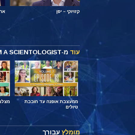
קזויוקי – יפן
ארי
עוד
מ-I AM A SCIENTOLOGIST
ממעצבת אופנה עד חובבת
מצלם 
טיולים
מומלץ
עבורך