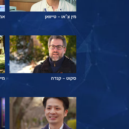
מין צ׳או – טייוואן
אמל
סקוט – קנדה
מיי