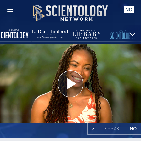
NO
Play
Video
SPRÅK:
NO