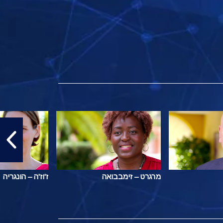
מרגרט – זימבבואה
ז'וז'ה – הונגריה