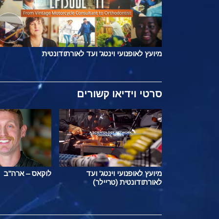
מיועץ לאופנועי וינטג' ועד לאורתודונטית
סרטי וידיאו קשורים
מיועץ לאופנועי וינטג' ועד
לוקאס – ארה"ב
לאורתודונטית (טריילר)