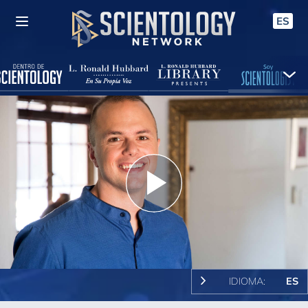
ES
Play
Video
IDIOMA:
ES