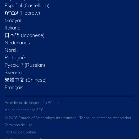
Español (Castellano)
Magyar
Italiano
日本語 (Japanese)
Nederlands
Norsk
Português
Русский (Russian)
Svenska
繁體中文 (Chinese)
Français
Expediente de Inspección Pública
Aplicaciones de la FCC
© 2026 Church of Scientology International. Todos los derechos reservados.
Términos de Uso
Política de Cookies