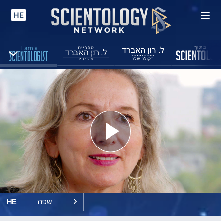
HE
Play
Video
שפה:
HE