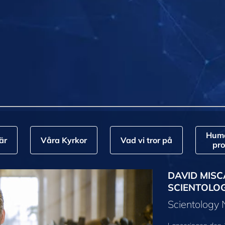
Huma
är
Våra Kyrkor
Vad vi tror på
pr
DAVID MISC
SCIENTOLO
Scientology