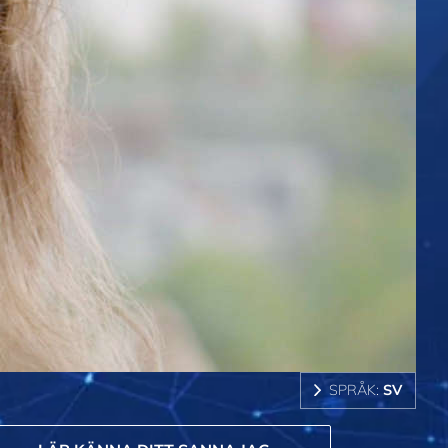
SPRÅK:
SV