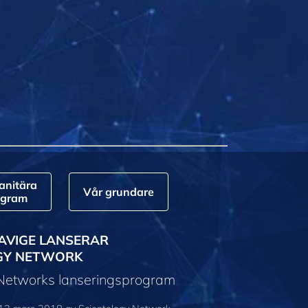
nitära
Vår grundare
ogram
AVIGE LANSERAR
GY NETWORK
 Networks lanseringsprogram