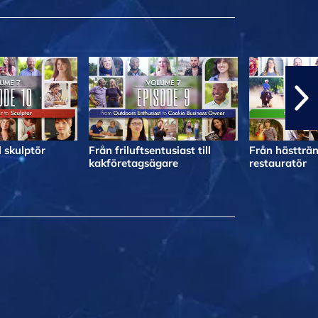
l skulptör
Från friluftsentusiast till
Från hästträna
kakföretagsägare
restauratör