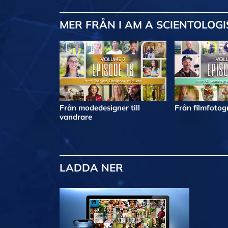
MER
FRÅN I AM A SCIENTOLOGI
Från modedesigner till
Från filmfotogr
vandrare
LADDA NER