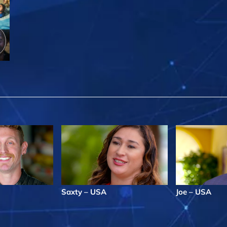
Saxty – USA
Joe – USA