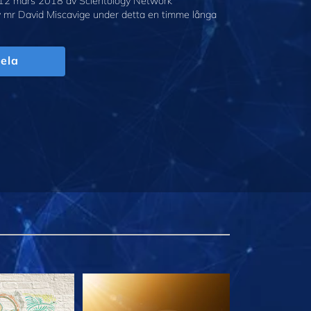
12 mars 2018 av Scientology Network
v mr David Miscavige under detta en timme långa
ela