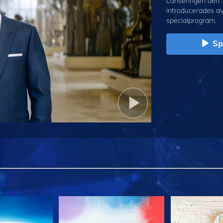
Lanseringen den 
introducerades a
specialprogram.
Sp