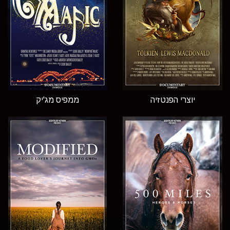
יוצרי הפנטזיה
ממפיס מג'יק