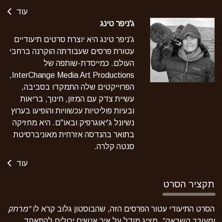
עוד
ג'ניפר טינג
ג'ניפר טינג היא יוצרת סרטים תיעודיים
עטורת פרסים שעבודתה הוקרנה ברחבי
העולם. כמייסדת-שותפה של
InterChange Media Art Productions,
הפרוייקטים שלה התמקדו בסביבה,
עשיית צדק עם המזון, חינוך, בריאות
ובעיות פוליטיות עכשוויות והופיעו בערוץ
נשיונל ג'יאוגרפיק ובאו"ם. היא מחזיקה
בתואר בהנדסה אזרחית מאוניברסיטת
סנטה קלרה.
עוד
תקציר הסרט
הסרט התיעודי עטור הפרסים הזה, שהבוסטון גלוב קרא לו
"מרתק
ומעורר השראה",
מציג מודל על איך אנשים יכולים להתאחד