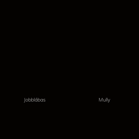
Jobblábas
Mully