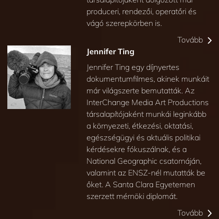
produceri, rendezői, operatőri és
vágó szerepkörben is.
Tovább
Jennifer Ting
Jennifer Ting egy díjnyertes
dokumentumfilmes, akinek munkáit
már világszerte bemutatták. Az
InterChange Media Art Productions
társalapítójaként munkái leginkább
a környezeti, étkezési, oktatási,
egészségügyi és aktuális politikai
kérdésekre fókuszálnak, és a
National Geographic csatornáján,
valamint az ENSZ-nél mutatták be
őket. A Santa Clara Egyetemen
szerzett mérnöki diplomát.
Tovább