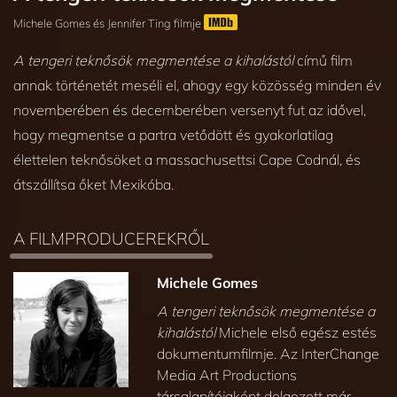
Michele Gomes és Jennifer Ting filmje
A tengeri teknősök megmentése a kihalástól
című film
annak történetét meséli el, ahogy egy közösség minden év
novemberében és decemberében versenyt fut az idővel,
hogy megmentse a partra vetődött és gyakorlatilag
élettelen teknősöket a massachusettsi Cape Codnál, és
átszállítsa őket Mexikóba.
A FILMPRODUCEREKRŐL
Michele Gomes
A tengeri teknősök megmentése a
kihalástól
Michele első egész estés
dokumentumfilmje. Az InterChange
Media Art Productions
társalapítójaként dolgozott már