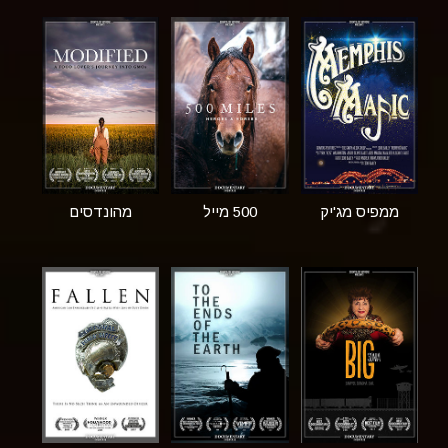
ממפיס מג'יק
500 מייל
מהונדסים