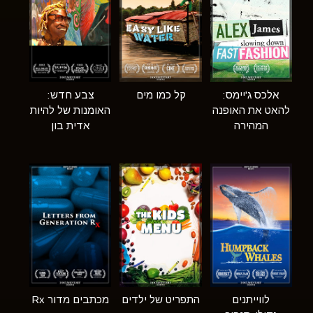
אלכס ג'יימס:
קל כמו מים
צבע חדש:
להאט את האופנה
האומנות של להיות
המהירה
אדית בון
לווייתנים
התפריט של ילדים
מכתבים מדור Rx