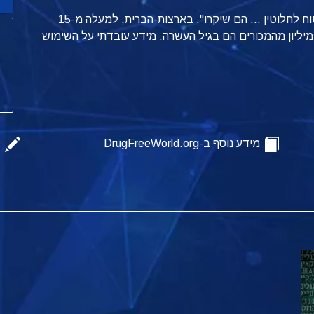
"הם אמרו ששימוש במשככי כאבים במרשם הוא בטוח לחלוטין ... הם שיקרו". בארצות-הברית, למעלה מ-15
יליון בני אדם השתמשו לרעה בתרופות מרשם – 2 מיליון מהמכורים הם בגיל העשרה. מידע עובדתי על השימוש
מידע נוסף ב-DrugFreeWorld.org
ק