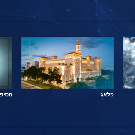
פלאג
הסיפור ה