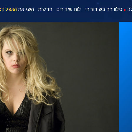
נו
טלוויזיה בשידור חי
לוח שידורים
חדשות
השג את
האפליקצ