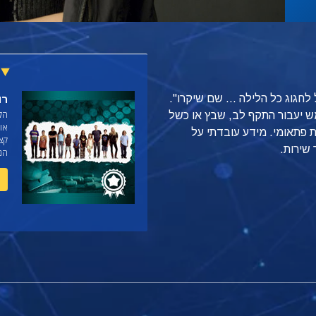
לחגוג כל הלילה ... שם שיקרו".
רו
הקו
 יעבור התקף לב, שבץ או כשל
או
ת פתאומי. מידע עובדתי על
קצ
שירות.
הנפ