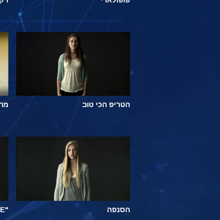
הטריפ הכי טוב
מה
הסנפה
"E"