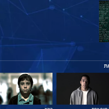
ת
 פעם אחת
ריכוז