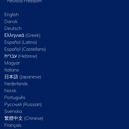
Revista Freedom
English
Dansk
Deutsch
Ελληνικά (Greek)
Español (Latino)
Español (Castellano)
Magyar
Italiano
日本語 (Japanese)
Nederlands
Norsk
Português
Русский (Russian)
Svenska
繁體中文 (Chinese)
Français