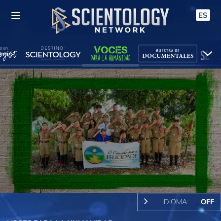
ES
IDIOMA:
OFF