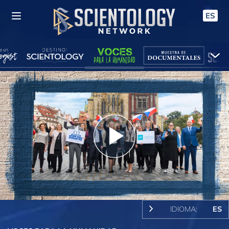
ES
Play
Video
IDIOMA:
ES