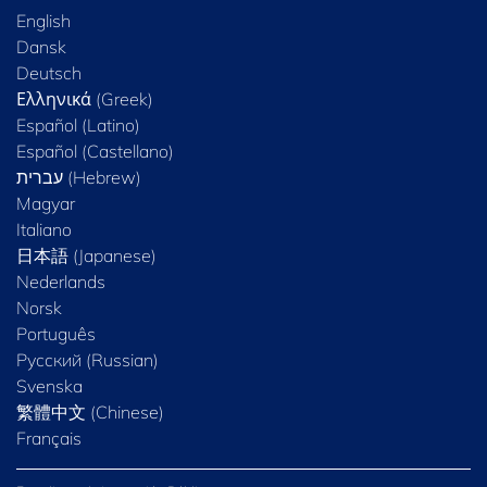
English
Dansk
Deutsch
Ελληνικά (Greek)
Español (Latino)
Español (Castellano)
Magyar
Italiano
日本語 (Japanese)
Nederlands
Norsk
Português
Русский (Russian)
Svenska
繁體中文 (Chinese)
Français