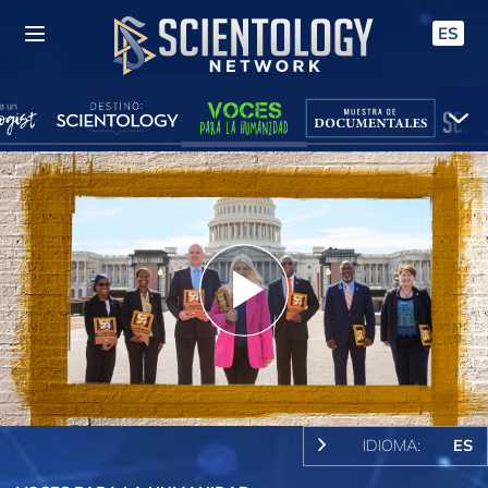
ES
Play
Video
IDIOMA:
ES