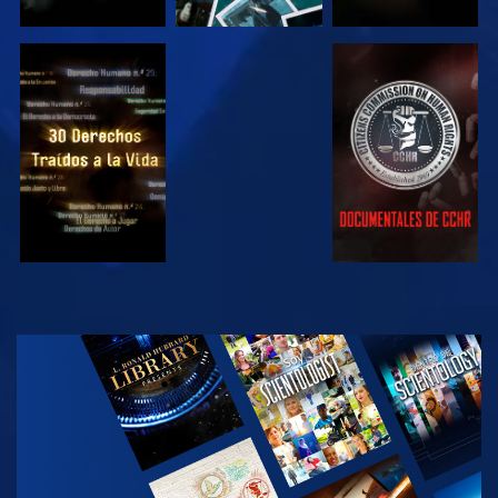
VE
VE
VE
VE
EXPLORA LAS
SERIES