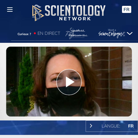
FR
EN DIRECT
Curieux ?
Play
Video
LANGUE:
FR