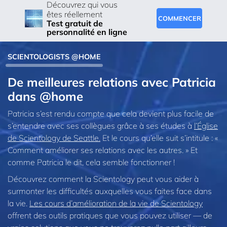
Découvrez qui vous
êtes réellement
COMMENCER
Test gratuit de
personnalité en ligne
SCIENTOLOGISTS @HOME
De meilleures relations avec Patricia
dans @home
Patricia s’est rendu compte que cela devient plus facile de
s’entendre avec ses collègues grâce à ses études à
l’Église
de Scientology de Seattle.
Et le cours qu’elle suit s’intitule : «
Comment améliorer ses relations avec les autres. » Et
comme Patricia le dit, cela semble fonctionner !
Découvrez comment la Scientology peut vous aider à
surmonter les difficultés auxquelles vous faites face dans
la vie.
Les cours d’amélioration de la vie de Scientology
offrent des outils pratiques que vous pouvez utiliser — de