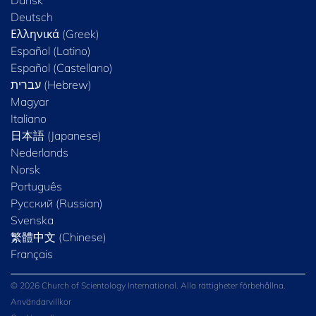
Dansk
Deutsch
Ελληνικά (Greek)
Español (Latino)
Español (Castellano)
Magyar
Italiano
日本語 (Japanese)
Nederlands
Norsk
Português
Русский (Russian)
Svenska
繁體中文 (Chinese)
Français
© 2026 Church of Scientology International. Alla rättigheter förbehållna.
Användarvillkor