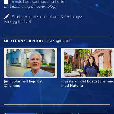
Beställ det kostnadsfria häftet
En beskrivning av Scientology
Starta en gratis onlinekurs: Scientologys
verktyg för livet
MER FRÅN SCIENTOLOGISTS @HOME
Jim jublar helt hejdlöst
Investera i det bästa @hemm
@hemma
med Natalia