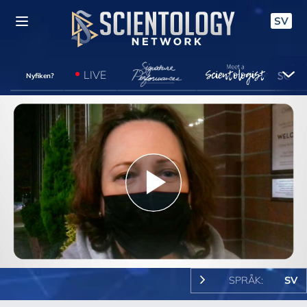
SV
LIVE
Nyfiken?
Play
Video
SPRÅK:
SV