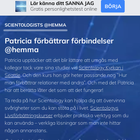
Lär känna ditt SANNA JAG
BÖRJA
Gratis personlighetstest online
SCIENTOLOGISTS @HEMMA
Patricia förbättrar förbindelser
@hemma
Patricia upptäcker att det blir lättare att umgås med
kollegor tack vare sina studier vid
Scientology Kyrkan i
Seattle
. Och den kurs hon gör heter passande nog ”Hur
man förbättrar relationer med andra”. Och med det Patricia
har att berätta låter det som att det fungerar!
Ta reda på hur Scientology kan hjälpa dig att övervinna
svårigheter som du kan stöta på i livet.
Scientologys
Livsförbättringskurser
erbjuder praktiska verktyg som du
kan använda – verkliga lösningar som man inte hittar
någon annanstans.