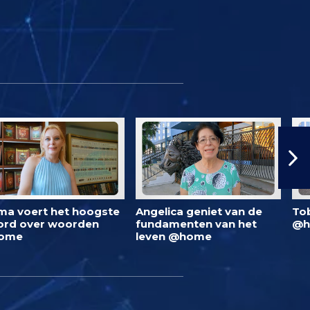
ma voert het hoogste
Angelica geniet van de
To
rd over woorden
fundamenten van het
@h
ome
leven @home