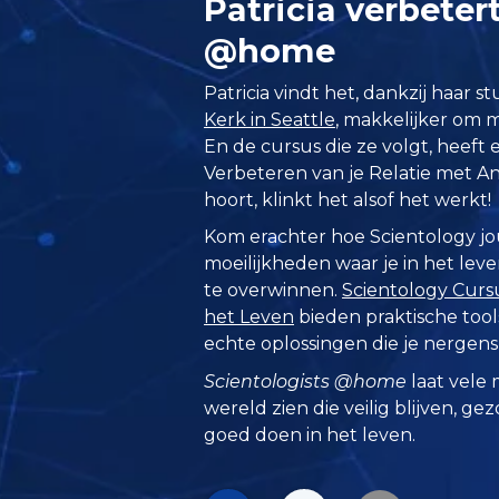
Patricia verbetert
@home
Patricia vindt het, dankzij haar s
Kerk in Seattle
, makkelijker om m
En de cursus die ze volgt, heeft e
Verbeteren van je Relatie met And
hoort, klinkt het alsof het werkt!
Kom erachter hoe Scientology j
moeilijkheden waar je in het lev
te overwinnen.
Scientology Curs
het Leven
bieden praktische tool
echte oplossingen die je nergens
Scientologists @home
laat vele 
wereld zien die veilig blijven, ge
goed doen in het leven.