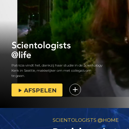
Patricia vindt het, dankzij haar studie in de Scientology
Kerk in Seattle, makkelijker om met collega’s om
te gaan.
AFSPELEN
SCIENTOLOGISTS @HOME