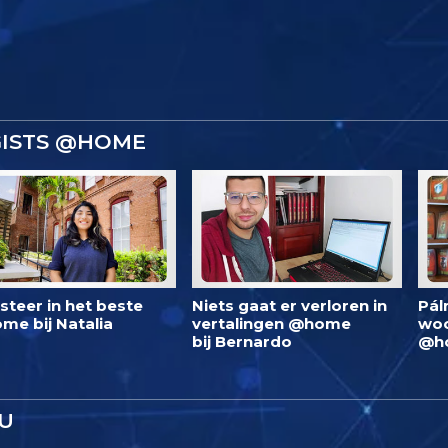
GISTS @HOME
steer in het beste
Niets gaat er verloren in
Pál
me bij Natalia
vertalingen @home
woo
bij Bernardo
@h
U