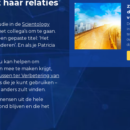
 haar relaties
Z
d
v
D
tudie in de
Scientology
i
et collega’s om te gaan.
te
en gepaste titel: ‘Het
o
d
eren’. En als je Patricia
ou kan helpen om
en mee te maken krijgt,
ussen ter Verbetering van
s die je kunt gebruiken –
 anders zult vinden.
mensen uit de hele
zond blijven en die het