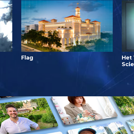
Flag
Het 
Sci