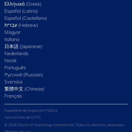
Ελληνικά (Greek)
Español (Latino)
Español (Castellano)
Magyar
Italiano
日本語 (Japanese)
Nederlands
Norsk
Português
Русский (Russian)
Svenska
繁體中文 (Chinese)
Français
Expediente de Inspección Pública
Aplicaciones de la FCC
© 2026 Church of Scientology International. Todos los derechos reservados.
Términos de Uso