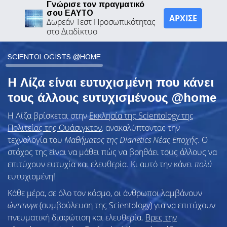
Γνώρισε τον πραγματικό
σου ΕΑΥΤΟ
ΑΡΧΙΣΕ
Δωρεάν Τεστ Προσωπικότητας
στο Διαδίκτυο
SCIENTOLOGISTS @HOME
Η Λίζα είναι ευτυχισμένη που κάνει
τους άλλους ευτυχισμένους @home
Η Λίζα βρίσκεται στην
Εκκλησία της Scientology της
Πολιτείας της Ουάσιγκτον
, ανακαλύπτοντας την
τεχνολογία του
Μαθήματος της Dianetics Νέας Εποχής
. Ο
στόχος της είναι να μάθει πώς να βοηθάει τους άλλους να
επιτύχουν ευτυχία και ελευθερία. Κι αυτό την κάνει
πολύ
ευτυχισμένη!
Κάθε μέρα, σε όλο τον κόσμο, οι άνθρωποι λαμβάνουν
ώντιτινγκ
(συμβούλευση της Scientology) για να επιτύχουν
πνευματική διαφώτιση και ελευθερία.
Βρες την