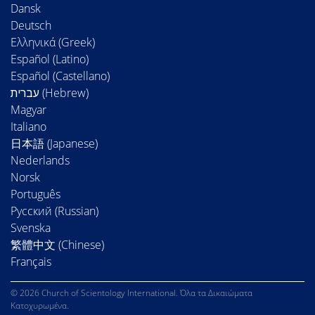
Dansk
Deutsch
Ελληνικά (Greek)
Español (Latino)
Español (Castellano)
Magyar
Italiano
日本語 (Japanese)
Nederlands
Norsk
Português
Русский (Russian)
Svenska
繁體中文 (Chinese)
Français
© 2026 Church of Scientology International. Όλα τα Δικαιώματα
Κατοχυρωμένα.