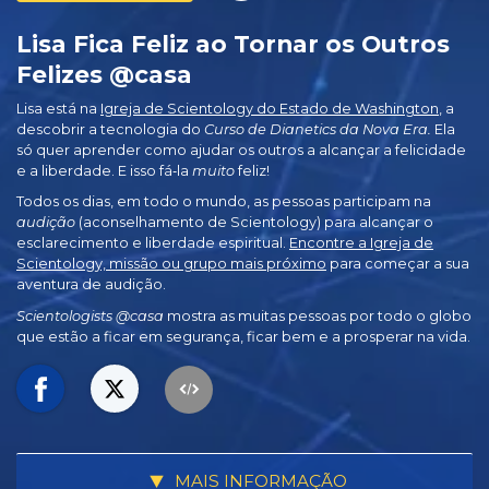
Lisa Fica Feliz ao Tornar os Outros
Felizes @casa
Lisa está na
Igreja de Scientology do Estado de Washington
, a
descobrir a tecnologia do
Curso de Dianetics da Nova Era.
Ela
só quer aprender como ajudar os outros a alcançar a felicidade
e a liberdade. E isso fá‑la
muito
feliz!
Todos os dias, em todo o mundo, as pessoas participam na
audição
(aconselhamento de Scientology) para alcançar o
esclarecimento e liberdade espiritual.
Encontre a Igreja de
Scientology, missão ou grupo mais próximo
para começar a sua
aventura de audição.
Scientologists @casa
mostra as muitas pessoas por todo o globo
que estão a ficar em segurança, ficar bem e a prosperar na vida.
MAIS INFORMAÇÃO