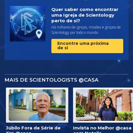
Quer saber como encontrar
uma Igreja de Scientology
perto de si?
Há milhares de Igrejas, missões e grupos de
Scientology por todo o mundo.
Encontre uma próxima
de si
MAIS DE SCIENTOLOGISTS @CASA
Júbilo Fora de Série de
Invista no Melhor @casa