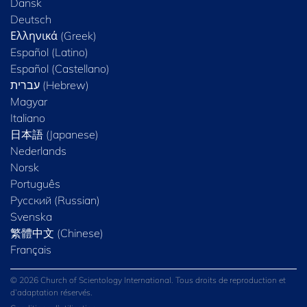
Dansk
Deutsch
Ελληνικά (Greek)
Español (Latino)
Español (Castellano)
Magyar
Italiano
日本語 (Japanese)
Nederlands
Norsk
Português
Русский (Russian)
Svenska
繁體中文 (Chinese)
Français
© 2026 Church of Scientology International. Tous droits de reproduction et
d’adaptation réservés.