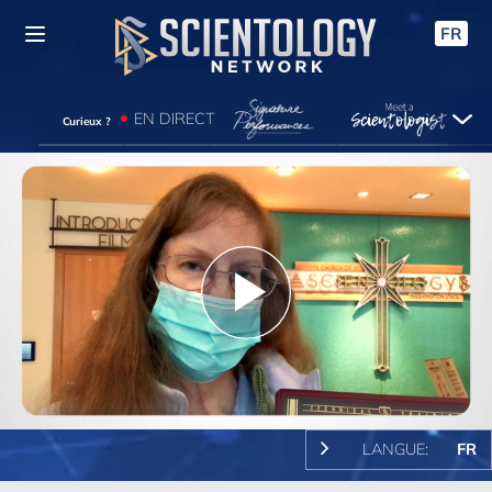
FR
EN DIRECT
Curieux ?
Play
Video
LANGUE:
FR