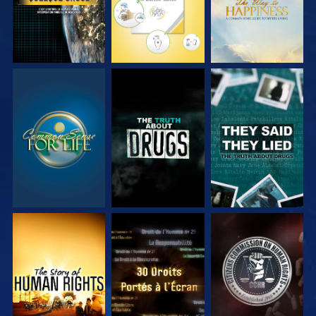
REGARDER
REGARDER
REGARDER
REGARDER
REGARDER
REGARDER