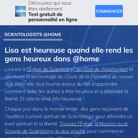
Découvrez qui vous
êtes réellement
COMMENCER
Test gratuit de
personnalité en ligne
SCIENTOLOGISTS @HOME
Lisa est heureuse quand elle rend les
gens heureux dans @home
Lisa est à
l’Église de Scientology de l’État de Washington
et
découvre la technologie du
Cours de la Dianetics du nouvel
âge
. Pour elle, tout tourne autour du fait d’apprendre
comment aider les autres à être heureux et à atteindre la
liberté. Et cela la rend
très
heureuse !
Chaque jour dans le monde entier, des gens reçoivent de
l’audition
(conseil spirituel de Scientology) pour atteindre un
éveil spirituel et la liberté.
Trouvez l’Église, la Mission ou le
Groupe de Scientology le plus proche
pour commencer