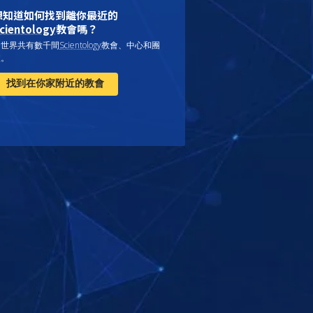
想知道如何找到離你最近的
cientology
教會嗎？
全世界共有數千間
Scientology
教會、中心和團
體。
找到在你家附近的教會