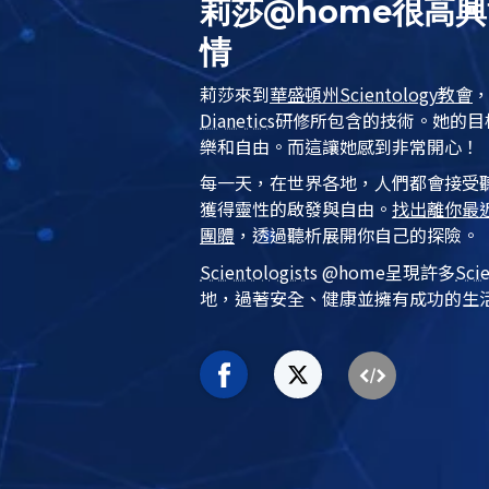
莉莎@home很高
情
莉莎來到
華盛頓州
Scientology
教會
Dianetics
研修
所包含的技術。她的目
樂和自由。而這讓她感到
非常
開心！
每一天，在世界各地，人們都會接受
獲得靈性的啟發與自由。
找出離你最
團體
，透過聽析展開你自己的探險。
Scientologist
s @home
呈現許多
Sci
地，過著安全、健康並擁有成功的生