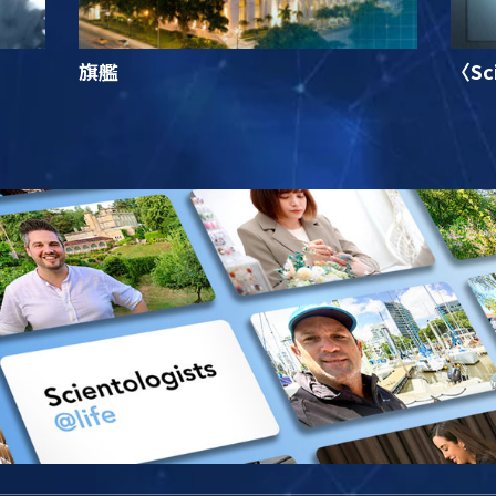
旗艦
〈Sc