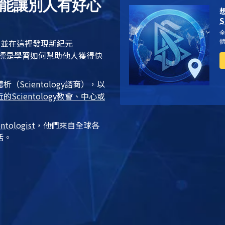
興能讓別人有好心
S
，並在這裡發現
新紀元
標是學習如何幫助他人獲得快
聽析
（
Scientology
諮商），以
近的
Scientology
教會、中心或
entologist
，他們來自全球各
活。