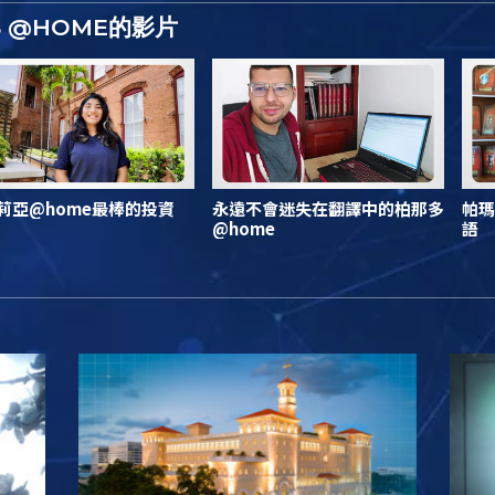
S @HOME的影片
莉亞@home最棒的投資
永遠不會迷失在翻譯中的柏那多
帕瑪
@home
語