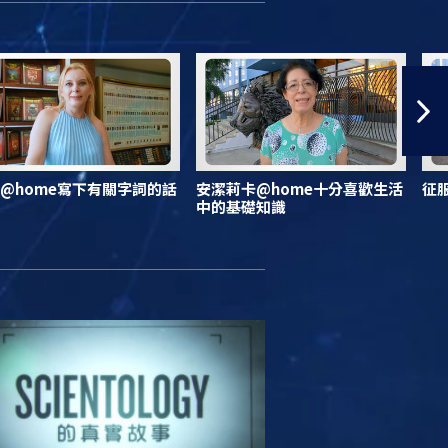
@home寫下有關字詞的話
安潔莉卡@home十分喜歡生活
征
中的基礎知識