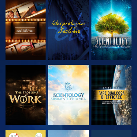
ESPLORA LE
GUARDA
ESPLORA LE
SERIE
SERIE
ESPLORA LE
ESPLORA LE
GUARDA
SERIE
SERIE