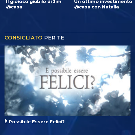
Il gioioso giubilo di Jim
Un ottimo investimento
@casa
@casa con Natalia
CONSIGLIATO
PER TE
È Possibile Essere Felici?