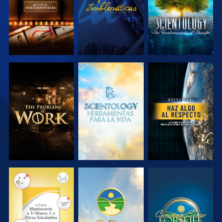
EXPLORA LAS
EXPLORA LAS
VE
SERIES
SERIES
VE
VE
VE