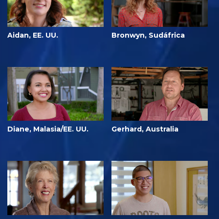
Aidan, EE. UU.
Bronwyn, Sudáfrica
Diane, Malasia/EE. UU.
Gerhard, Australia