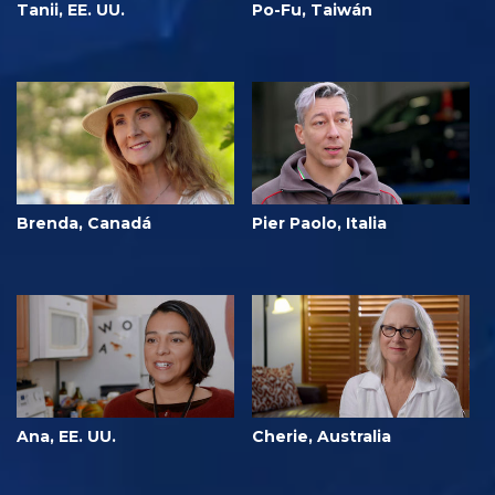
Tanii, EE. UU.
Po-Fu, Taiwán
Brenda, Canadá
Pier Paolo, Italia
Ana, EE. UU.
Cherie, Australia