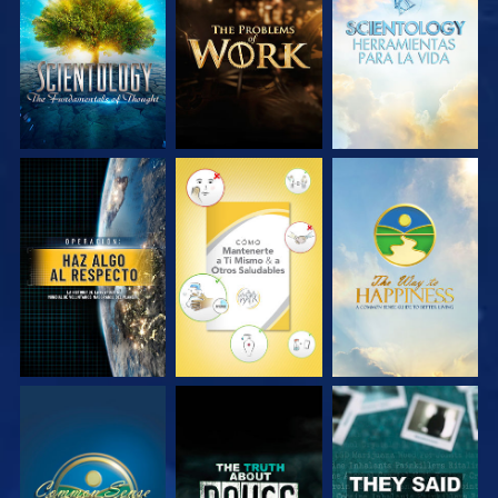
EXPLORA LAS
EXPLORA LAS
EXPLORA LAS
SERIES
SERIES
SERIES
VE
VE
VE
VE
VE
VE