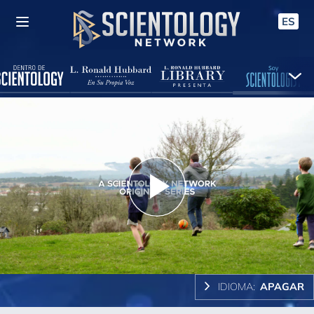
ES
Play
Video
IDIOMA:
APAGAR