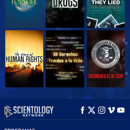
VE
VE
VE
VE
VE
EXPLORA LAS
SERIES